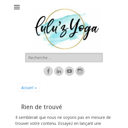
Lulu'z Yoga
Ludivine Papazoglou, Professeur de yoga à Paris et à distance
Rechercher :
Facebook
Linkedin
YouTube
Instagram
Accueil
»
Rien de trouvé
Il semblerait que nous ne soyons pas en mesure de
trouver votre contenu. Essayez en lançant une